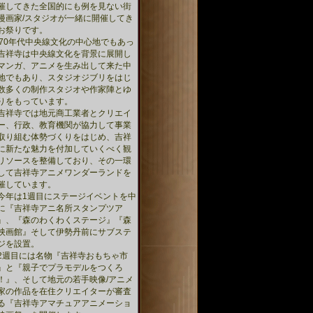
催してきた全国的にも例を見ない街
漫画家/スタジオが一緒に開催してき
お祭りです。
970年代中央線文化の中心地でもあっ
吉祥寺は中央線文化を背景に展開し
マンガ、アニメを生み出して来た中
地でもあり、スタジオジブリをはじ
数多くの制作スタジオや作家陣とゆ
りをもっています。
祥寺では地元商工業者とクリエイ
ー、行政、教育機関が協力して事業
取り組む体勢づくりをはじめ、吉祥
に新たな魅力を付加していくべく観
リソースを整備しており、その一環
して吉祥寺アニメワンダーランドを
催しています。
年は1週目にステージイベントを中
に『吉祥寺アニ名所スタンプツア
』、『森のわくわくステージ』『森
映画館』そして伊勢丹前にサブステ
ジを設置。
週目には名物『吉祥寺おもちゃ市
』と『親子でプラモデルをつくろ
！』、そして地元の若手映像/アニメ
家の作品を在住クリエイターが審査
る『吉祥寺アマチュアアニメーショ