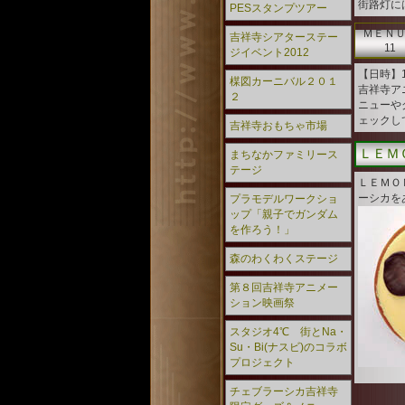
街路灯に
PESスタンプツアー
ＭＥＮ
吉祥寺シアターステー
11
ジイベント2012
【日時】1
楳図カーニバル２０１
吉祥寺ア
２
ニューや
ェックし
吉祥寺おもちゃ市場
ＬＥＭ
まちなかファミリース
テージ
ＬＥＭＯ
ーシカを
プラモデルワークショ
ップ「親子でガンダム
を作ろう！」
森のわくわくステージ
第８回吉祥寺アニメー
ション映画祭
スタジオ4℃ 街とNa・
Su・Bi(ナスビ)のコラボ
プロジェクト
チェブラーシカ吉祥寺