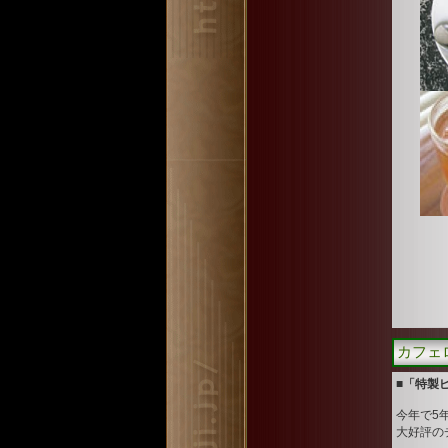
カフェ
■「特製
今年で5年
大好評の