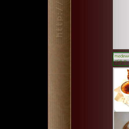
mede
ブラテ