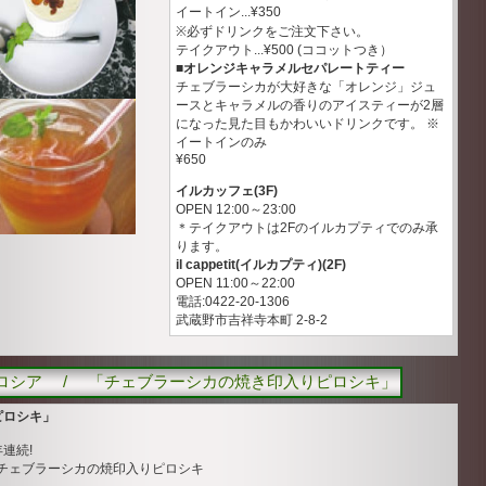
イートイン...¥350
※必ずドリンクをご注文下さい。
テイクアウト...¥500 (ココットつき）
■オレンジキャラメルセパレートティー
チェブラーシカが大好きな「オレンジ」ジュ
ースとキャラメルの香りのアイスティーが2層
になった見た目もかわいいドリンクです。 ※
イートインのみ
¥650
イルカッフェ(3F)
OPEN 12:00～23:00
＊テイクアウトは2Fのイルカプティでのみ承
ります。
il cappetit(イルカプティ)(2F)
OPEN 11:00～22:00
電話:0422-20-1306
武蔵野市吉祥寺本町 2-8-2
ロシア / 「チェブラーシカの焼き印入りピロシキ」
ピロシキ」
連続!
チェブラーシカの焼印入りピロシキ