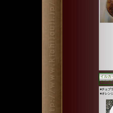
イルカッ
ェショ
■チェブ
■オレン