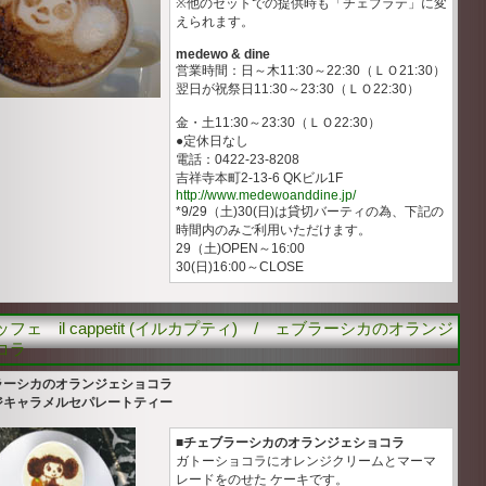
※他のセットでの提供時も「チェブラテ」に変
えられます。
medewo & dine
営業時間：日～木11:30～22:30（ＬＯ21:30）
翌日が祝祭日11:30～23:30（ＬＯ22:30）
金・土11:30～23:30（ＬＯ22:30）
●定休日なし
電話：0422-23-8208
吉祥寺本町2-13-6 QKビル1F
http://www.medewoanddine.jp/
*9/29（土)30(日)は貸切バーティの為、下記の
時間内のみご利用いただけます。
29（土)OPEN～16:00
30(日)16:00～CLOSE
フェ il cappetit (イルカプティ) / ェブラーシカのオランジ
コラ
ラーシカのオランジェショコラ
ジキャラメルセパレートティー
■チェブラーシカのオランジェショコラ
ガトーショコラにオレンジクリームとマーマ
レードをのせた ケーキです。