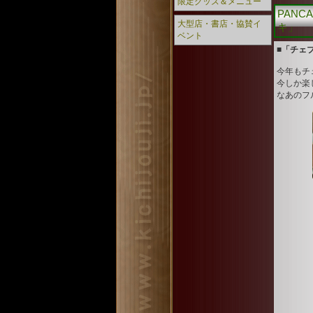
限定グッズ＆メニュー
PANC
大型店・書店・協賛イ
キ」
ベント
■「チェ
今年もチ
今しか楽
なあのフ