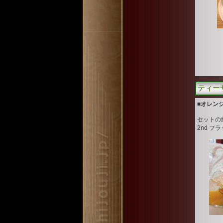
ティーサ
■オレン
セットの
2nd フ