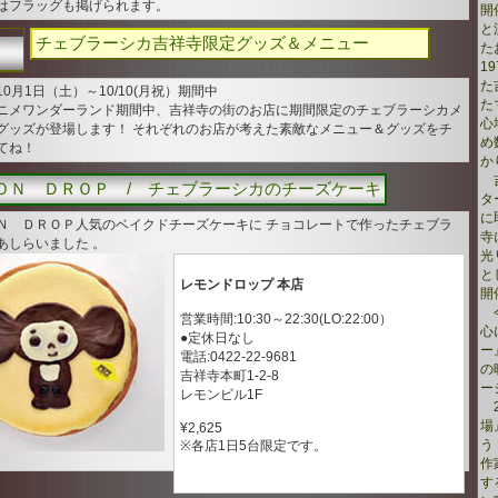
はフラッグも掲げられます。
開
と
Ｕ
チェブラーシカ吉祥寺限定グッズ＆メニュー
た
1
た
0月1日（土）～10/10(月祝）期間中
た
ニメワンダーランド期間中、吉祥寺の街のお店に期間限定のチェブラーシカメ
心
グッズが登場します！ それぞれのお店が考えた素敵なメニュー＆グッズをチ
め
てね！
か
吉
ＯＮ ＤＲＯＰ / チェブラーシカのチーズケーキ
タ
に
Ｎ ＤＲＯＰ人気のベイクドチーズケーキに チョコレートで作ったチェブラ
寺
あしらいました 。
光
と
レモンドロップ 本店
開
今
営業時間:10:30～22:30(LO:22:00）
心
●定休日なし
ー
電話:0422-22-9681
の
吉祥寺本町1-2-8
ー
レモンビル1F
2
場
¥2,625
う
※各店1日5台限定です。
作
す