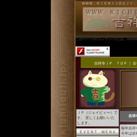
ＷＷＷ．ＫＩＣＨＩＪＯＵＪＩ．
このページのコンテンツには、Adobe 
吉祥寺ＪＰ ＴＯＰ
｜
吉
ＪＰ（ジェイピィー）で
吉祥
す。 宜しくお願いいた
します。
毎年吉祥
ＥＶＥＮＴ ＭＥＮＵ
今年は吉