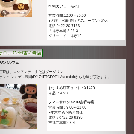
moi[カフェ モイ]
営業時間:12:00～20:00
●火曜、水曜(物販のみオープン) 定休
電話:0422-20-7133
吉祥寺本町 2-28-3
グリーニイ吉祥寺1F
ロン Gclef吉祥寺店
ジのパルフェ
紅茶は、ロシアンティまたはダージリン
ラッシュ シンゲル農園(DJ-74FTGFOP1Muscatel)からお選び頂けます。
おすすめ紅茶セット：¥1470
単品:：¥787
ティーサロン Gclef吉祥寺店
営業時間：9:00～22:00
●年末年始を除き無休
電話：0422-26-9239
吉祥寺本町2-8-4