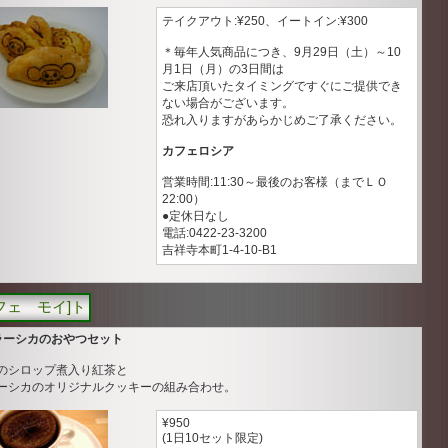
テイクアウト:¥250、イートイン:¥300
＊毎年人気商品につき、9月29日（土）～10
月1日（月）の3日間は
ご来店頂いたタイミングですぐにご提供でき
ない場合がございます。
恐れ入りますがあらかじめご了承ください。
カフェロシア
営業時間:11:30～最後のお客様（までＬＯ
22:00）
●定休日なし
電話:0422-23-3200
吉祥寺本町1-4-10-B1
カフェ モイ]ト
ラーシカのおやつセット
のシロップ煮入り紅茶と
ーシカのオリジナルクッキーの組み合わせ。
¥950
(1日10セット限定)