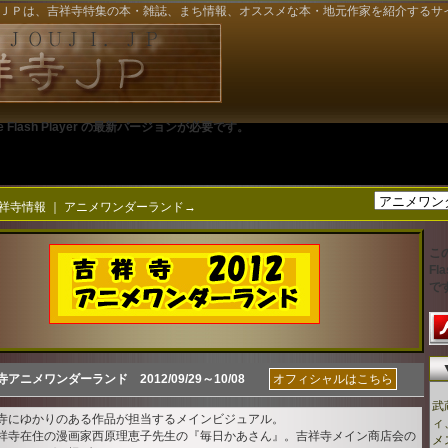
ＪＰは、吉祥寺特集の本・雑誌、まち情報、オススメな本・地元作家を紹介するサ
Flash Player の最新バージョンが必要です。
祥寺情報
｜
アニメワンダーランド→
こ
Fl
で
寺アニメワンダーランド 2012/09/29～10/08
オフィシャルはこちら
武
寺にゆかりのある作品が担当するメインビジュアル。
ィ
祥寺在住の漫画家西原理恵子先生の『毎日かあさん』。吉祥寺メイン商店会の
メ