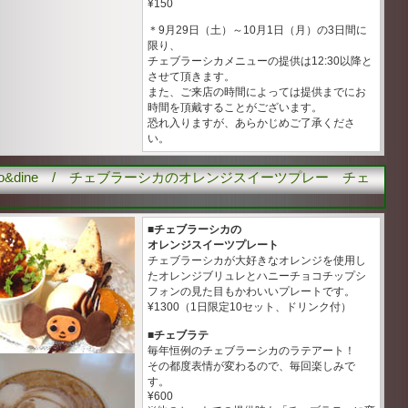
¥150
＊9月29日（土）～10月1日（月）の3日間に
限り、
チェブラーシカメニューの提供は12:30以降と
させて頂きます。
また、ご来店の時間によっては提供までにお
時間を頂戴することがございます。
恐れ入りますが、あらかじめご了承くださ
い。
wo&dine / チェブラーシカのオレンジスイーツプレー チェ
■チェブラーシカの
オレンジスイーツプレート
チェブラーシカが大好きなオレンジを使用し
たオレンジブリュレとハニーチョコチップシ
フォンの見た目もかわいいプレートです。
¥1300（1日限定10セット、ドリンク付）
■チェブラテ
毎年恒例のチェブラーシカのラテアート！
その都度表情が変わるので、毎回楽しみで
す。
¥600