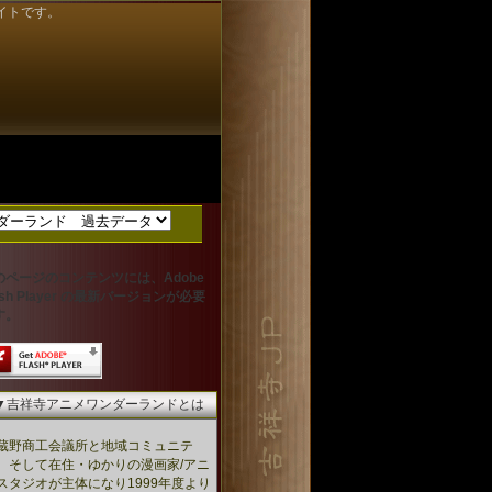
イトです。
のページのコンテンツには、Adobe
ash Player の最新バージョンが必要
す。
▼吉祥寺アニメワンダーランドとは
蔵野商工会議所と地域コミュニテ
、そして在住・ゆかりの漫画家/アニ
スタジオが主体になり1999年度より