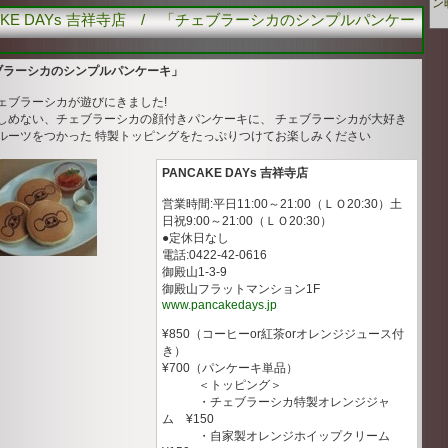
ン
AKE DAYs 吉祥寺店 / 「チェブラーシカのシンプルパンケー
ブラーシカのシンプルパンケーキ」
ェブラーシカが遊びにきました!
しめない、チェブラーシカの顔付きパンケーキに、 チェブラーシカが大好き
ルーツをつかった 特製トッピングをたっぷりつけてお楽しみください
PANCAKE DAYs 吉祥寺店
営業時間:平日11:00～21:00（ＬＯ20:30）土
日祝9:00～21:00（ＬＯ20:30）
●定休日なし
電話:0422-42-0616
御殿山1-3-9
御殿山フラットマンション1F
www.pancakedays.jp
¥850（コーヒーor紅茶orオレンジジュース付
き）
¥700（パンケーキ単品）
＜トッピング＞
・チェブラーシカ特製オレンジジャ
ム ¥150
・自家製オレンジホイップクリーム