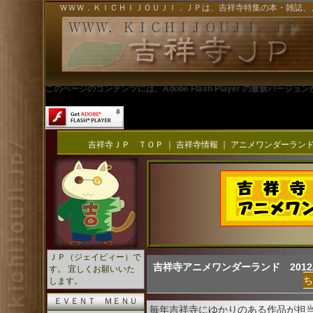
ＷＷＷ．ＫＩＣＨＩＪＯＵＪＩ．ＪＰは、吉祥寺特集の本・雑誌、
このページのコンテンツには、Adobe Flash Player の最新バージョ
吉祥寺ＪＰ ＴＯＰ
｜
吉祥寺情報
｜
アニメワンダーラン
ＪＰ（ジェイピィー）で
吉祥寺アニメワンダーランド 2012/
す。 宜しくお願いいた
ち
します。
ＥＶＥＮＴ ＭＥＮＵ
毎年吉祥寺にゆかりのある作品が担