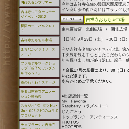
PESスタンプツアー
今年は吉祥寺在住の漫画家西原理恵
イン商店会の街路灯にはフラッグも
吉祥寺シアターステー
ジイベント2012
ＭＥＮＵ 4
吉祥寺おもちゃ市場
楳図カーニバル２０１
東急百貨店 北側広場 / 西側広場
２
【日時】9月29日（土）～30日（日
吉祥寺おもちゃ市場
今や吉祥寺名物のおもちゃ市場。懐
まちなかファミリース
テージ
中央線沿線を中心としたこだわりの
年も掘り出し物が盛り沢山。親子一
プラモデルワークショ
ップ「親子でガンダム
＊台風17号の影響により、30（日）
を作ろう！」
いただきます。
あらかじめご了承ください。
森のわくわくステージ
第８回吉祥寺アニメー
●出店店舗一覧
ション映画祭
My Favorite
スタジオ4℃ 街とNa・
Raspberry （ラズベリー）
Su・Bi(ナスビ)のコラボ
じんごろう
プロジェクト
トップランク・アンティークス
PHOTOS
チェブラーシカ吉祥寺
HOOTERS