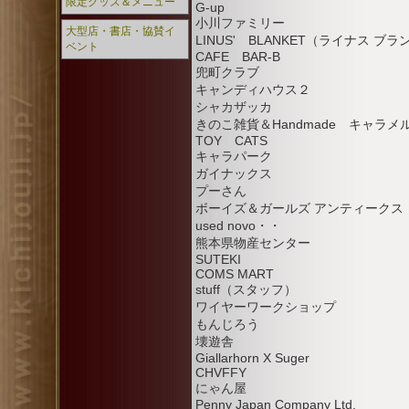
限定グッズ＆メニュー
G-up
小川ファミリー
大型店・書店・協賛イ
LINUS' BLANKET（ライナス ブ
ベント
CAFE BAR-B
兜町クラブ
キャンディハウス２
シャカザッカ
きのこ雑貨＆Handmade キャラ
TOY CATS
キャラパーク
ガイナックス
プーさん
ボーイズ＆ガールズ アンティークス
used novo・・
熊本県物産センター
SUTEKI
COMS MART
stuff（スタッフ）
ワイヤーワークショップ
もんじろう
壊遊舎
Giallarhorn X Suger
CHVFFY
にゃん屋
Penny Japan Company Ltd.