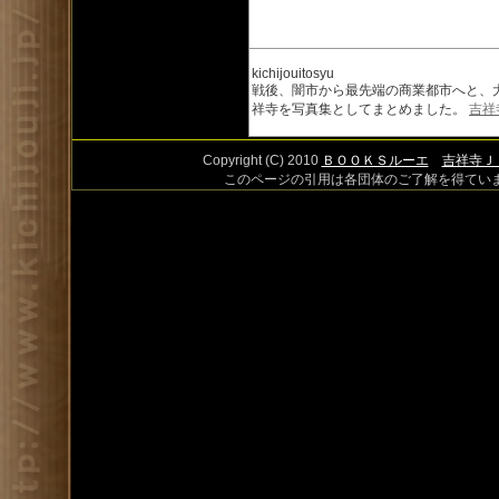
kichijouitosyu
戦後、闇市から最先端の商業都市へと、
祥寺を写真集としてまとめました。
吉祥
Copyright (C) 2010
ＢＯＯＫＳルーエ
吉祥寺Ｊ
このページの引用は各団体のご了解を得てい