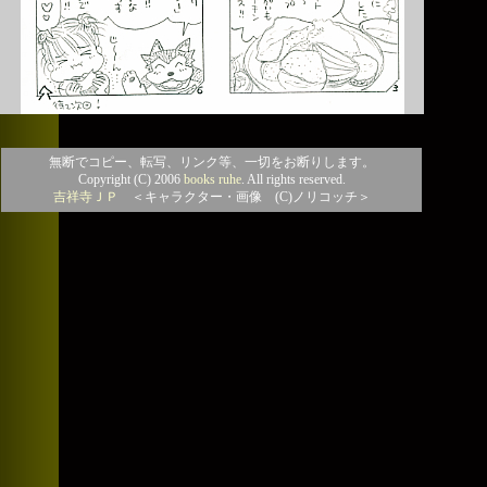
無断でコピー、転写、リンク等、一切をお断りします。
Copyright (C) 2006
books ruhe
. All rights reserved.
吉祥寺ＪＰ
＜キャラクター・画像 (C)ノリコッチ＞