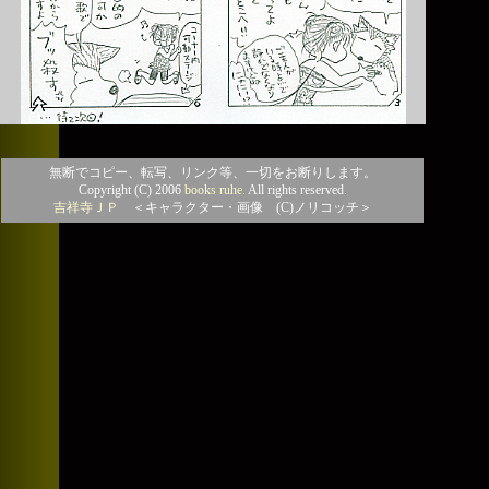
無断でコピー、転写、リンク等、一切をお断りします。
Copyright (C) 2006
books ruhe
. All rights reserved.
吉祥寺ＪＰ
＜キャラクター・画像 (C)ノリコッチ＞