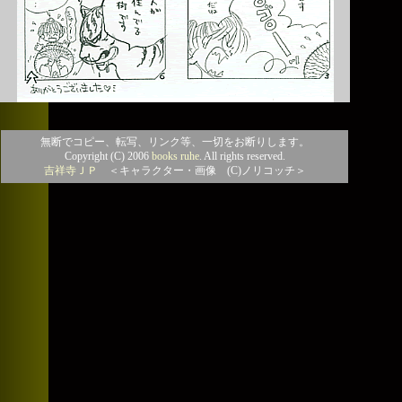
無断でコピー、転写、リンク等、一切をお断りします。
Copyright (C) 2006
books ruhe
. All rights reserved.
吉祥寺ＪＰ
＜キャラクター・画像 (C)ノリコッチ＞