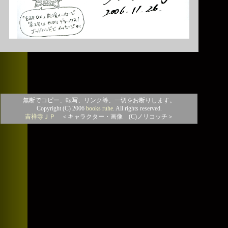
無断でコピー、転写、リンク等、一切をお断りします。
Copyright (C) 2006
books ruhe
. All rights reserved.
吉祥寺ＪＰ
＜キャラクター・画像 (C)ノリコッチ＞