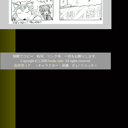
無断でコピー、転写、リンク等、一切をお断りします。
Copyright (C) 2006
books ruhe
. All rights reserved.
吉祥寺ＪＰ
＜キャラクター・画像 (C)ノリコッチ＞