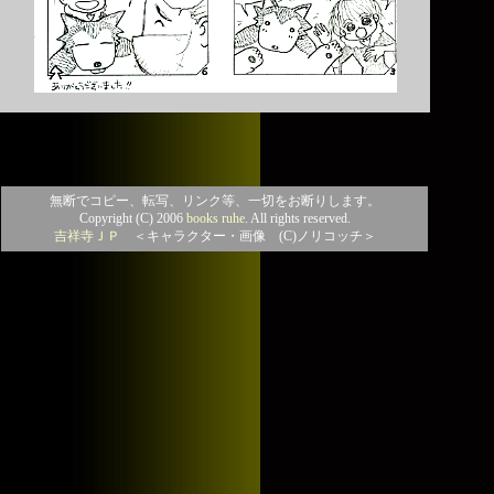
無断でコピー、転写、リンク等、一切をお断りします。
Copyright (C) 2006
books ruhe
. All rights reserved.
吉祥寺ＪＰ
＜キャラクター・画像 (C)ノリコッチ＞