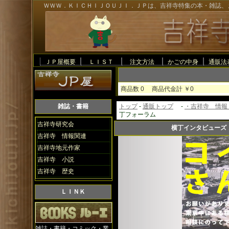
ＷＷＷ．ＫＩＣＨＩＪＯＵＪＩ．ＪＰは、吉祥寺特集の本・雑誌、
ＪＰ屋概要
ＬＩＳＴ
注文方法
かごの中身
通販法
商品数 0 商品代金計
雑誌・書籍
トップ
-
通販トップ
-
・吉祥寺 情報
丁フォーラム
吉祥寺研究会
横丁インタビューズ
吉祥寺 情報関連
吉祥寺地元作家
吉祥寺 小説
吉祥寺 歴史
ＬＩＮＫ
雑誌・書籍・コミック・業