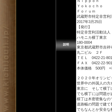
Ｎｉｐｐｏｎ
Ｙｏｋｏｃｈｏ
Ｆｏｒｕｍ
武蔵野市特定非営利
2017年3月25日
【発行】
特定非営利活動法人
ハモニカ横丁東京
180-0004
説明
東京都武蔵野市吉祥寺本
丸二ビル ２Ｆ
ＴＥＬ 0422-21-801
ＦＡＸ 0422-22-901
本体価格 500円 +
２０２０年オリンピ
世界中の外国人の方
東京に そして横丁
でも横丁には問題が
横丁は木密密集なの
道路幅の問題で建て
でもなんとか安全な