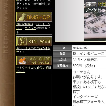
界ＮＥＷＳ・新刊創刊・売
上ＢＥＳＴ
雑誌定期購読
・
バックナン
バー
コミック
の通販サイ
ト
ＩＤ
koikesan01
キンシオタニの作品の通販
サイト
横丁インタビューズ
品名
品切・入荷未定
ご注文
500円 （税込）
商品価格
サトウナオコの 作品の通販
サイト
コイケさん
お願いがあります。
東京にある横丁も
相談にのってくださ
横丁
インタビューズ
日本横丁フォーラム