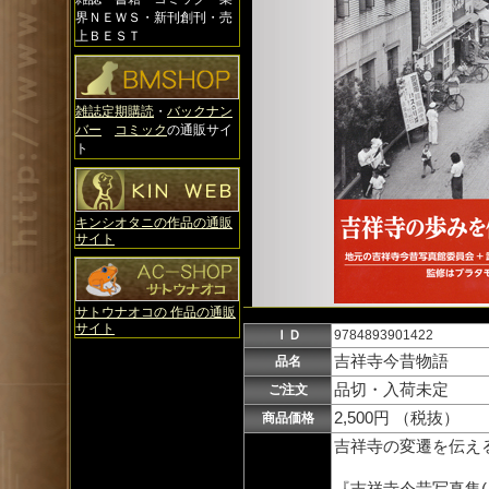
界ＮＥＷＳ・新刊創刊・売
上ＢＥＳＴ
雑誌定期購読
・
バックナン
バー
コミック
の通販サイ
ト
キンシオタニの作品の通販
サイト
サトウナオコの 作品の通販
サイト
ＩＤ
9784893901422
吉祥寺今昔物語
品名
品切・入荷未定
ご注文
2,500円 （税抜）
商品価格
吉祥寺の変遷を伝え
『吉祥寺今昔写真集