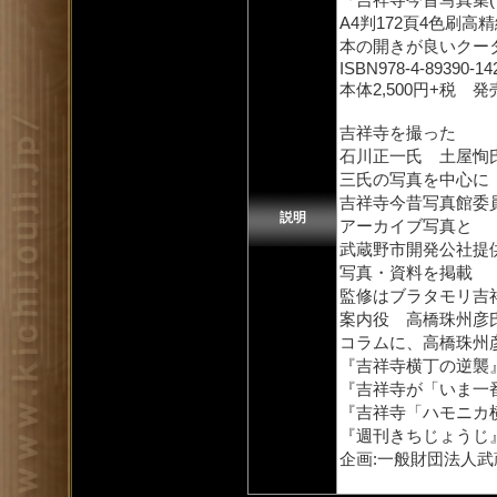
A4判172頁4色刷高
本の開きが良いクー
ISBN978-4-89390-14
本体2,500円+税 
吉祥寺を撮った
石川正一氏 土屋恂
三氏の写真を中心に
吉祥寺今昔写真館委
説明
アーカイブ写真と
武蔵野市開発公社提
写真・資料を掲載
監修はブラタモリ吉
案内役 高橋珠州彦
コラムに、高橋珠州
『吉祥寺横丁の逆襲
『吉祥寺が「いま一
『吉祥寺「ハモニカ
『週刊きちじょうじ
企画:一般財団法人