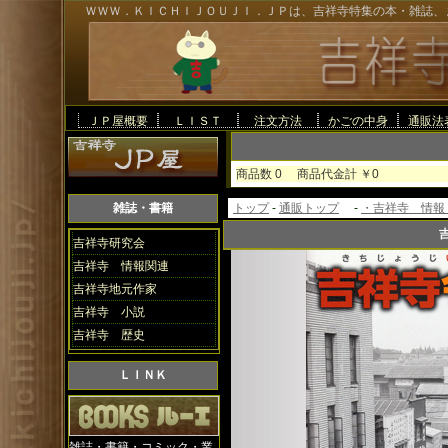
ＷＷＷ．ＫＩＣＨＩＪＯＵＪＩ．ＪＰは、吉祥寺特集の本・雑誌、
ＪＰ屋概要
ＬＩＳＴ
注文方法
かごの中身
通販法
商品数 0 商品代金計
雑誌・書籍
トップ
-
通販トップ
-
・吉祥寺 情報
吉祥寺研究会
吉祥寺 情報関連
吉祥寺地元作家
吉祥寺 小説
吉祥寺 歴史
ＬＩＮＫ
雑誌・書籍・コミック・業