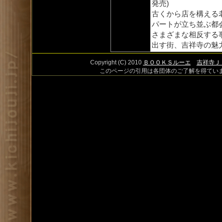
発売)
古くから店を構える
パートが立ち並ぶ都
さまざまな相反する
出す街、吉祥寺の魅
Copyright (C) 2010
ＢＯＯＫＳルーエ
吉祥寺Ｊ
このページの引用は各団体のご了解を得てい