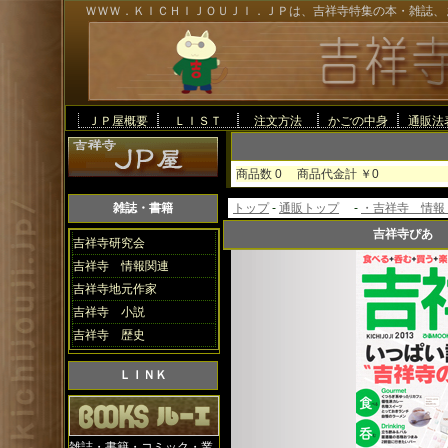
ＷＷＷ．ＫＩＣＨＩＪＯＵＪＩ．ＪＰは、吉祥寺特集の本・雑誌、
ＪＰ屋概要
ＬＩＳＴ
注文方法
かごの中身
通販法
商品数 0 商品代金計
雑誌・書籍
トップ
-
通販トップ
-
・吉祥寺 情報
吉祥寺ぴあ 
吉祥寺研究会
吉祥寺 情報関連
吉祥寺地元作家
吉祥寺 小説
吉祥寺 歴史
ＬＩＮＫ
雑誌・書籍・コミック・業