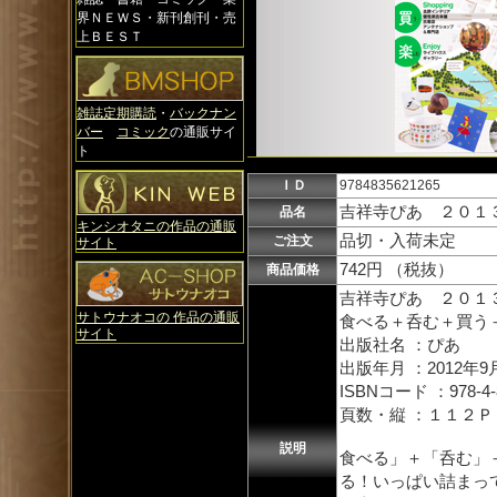
界ＮＥＷＳ・新刊創刊・売
上ＢＥＳＴ
雑誌定期購読
・
バックナン
バー
コミック
の通販サイ
ト
ＩＤ
9784835621265
吉祥寺ぴあ ２０１
品名
キンシオタニの作品の通販
品切・入荷未定
ご注文
サイト
742円 （税抜）
商品価格
吉祥寺ぴあ ２０１
サトウナオコの 作品の通販
食べる＋呑む＋買う
サイト
出版社名 ：ぴあ
出版年月 ：2012年9
ISBNコード ：978-4-83
頁数・縦 ：１１２
説明
食べる」＋「呑む」
る！いっぱい詰まってま